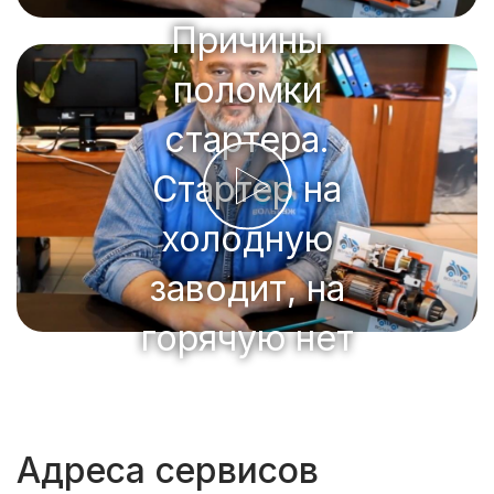
Причины
поломки
стартера.
Стартер на
холодную
заводит, на
горячую нет
Адреса сервисов