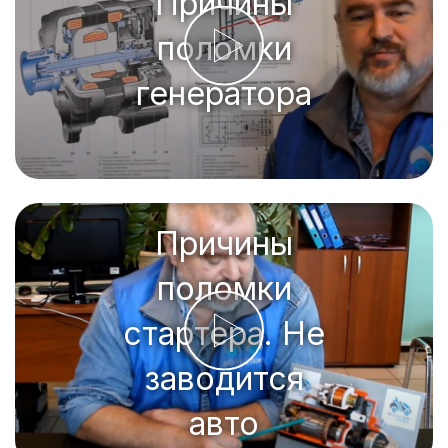
Причины
поломки
генератора
Причины
поломки
стартера. Не
заводится
авто