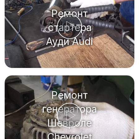
Ремонт
стартера
Ауди Audi
Ремонт
генератора
Шевроле
Chevrolet