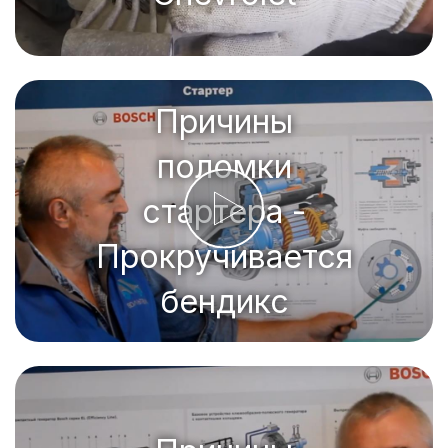
Причины
поломки
стартера -
Прокручивается
бендикс