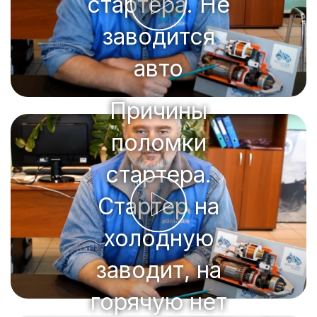
стартера. Не
заводится
авто
Причины
поломки
стартера.
Стартер на
холодную
заводит, на
горячую нет