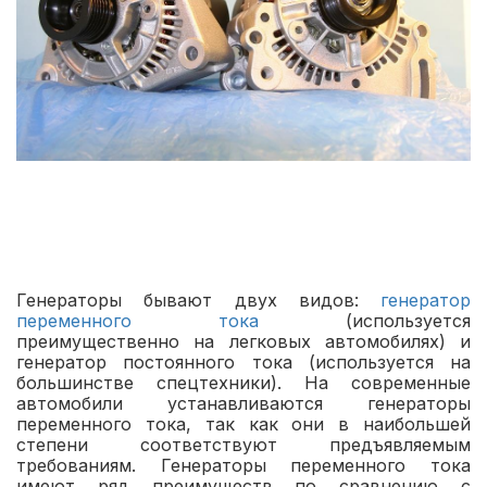
Генераторы бывают двух видов:
генератор
переменного тока
(используется
преимущественно на легковых автомобилях) и
генератор постоянного тока (используется на
большинстве спецтехники). На современные
автомобили устанавливаются генераторы
переменного тока, так как они в наибольшей
степени соответствуют предъявляемым
требованиям. Генераторы переменного тока
имеют ряд преимуществ по сравнению с