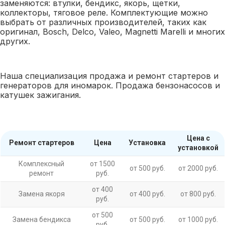
заменяются: втулки, бендикс, якорь, щетки,
коллекторы, тяговое реле. Комплектующие можно
выбрать от различных производителей, таких как
оригинал, Bosch, Delco, Valeo, Magnetti Marelli и многих
других.
Наша специализация продажа и ремонт стартеров и
генераторов для иномарок. Продажа бензонасосов и
катушек зажигания.
Цена с
Ремонт стартеров
Цена
Установка
установкой
Комплексный
от 1500
от 500 руб.
от 2000 руб.
ремонт
руб.
от 400
Замена якоря
от 400 руб.
от 800 руб.
руб.
от 500
Замена бендикса
от 500 руб.
от 1000 руб.
руб.