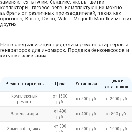
заменяются: втулки, бендикс, якорь, щетки,
коллекторы, тяговое реле. Комплектующие можно
выбрать от различных производителей, таких как
оригинал, Bosch, Delco, Valeo, Magnetti Marelli и многих
других.
Наша специализация продажа и ремонт стартеров и
генераторов для иномарок. Продажа бензонасосов и
катушек зажигания.
Цена с
Ремонт стартеров
Цена
Установка
установкой
Комплексный
от 1500
от 500 руб.
от 2000 руб.
ремонт
руб.
от 400
Замена якоря
от 400 руб.
от 800 руб.
руб.
от 500
Замена бендикса
от 500 руб.
от 1000 руб.
руб.