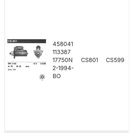
458041
113387
17750N
CS801
CS599
2-1994-
BO