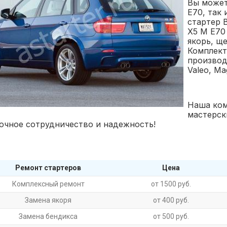
Вы может
E70, так
стартер 
X5 M E70
якорь, ще
Комплект
производи
Valeo, Ma
Наша ком
мастерск
очное сотрудничество и надежность!
Ремонт стартеров
Цена
Комплексный ремонт
от 1500 руб.
Замена якоря
от 400 руб.
Замена бендикса
от 500 руб.