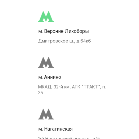
м. Верхние Лихоборы
Дмитровское ш., д.64к6
м. Аннино
МКАД, 32-й км, АТК "ТРАКТ", п.
35
м. Нагатинская
1-й Нагатинский проезд, д.15.