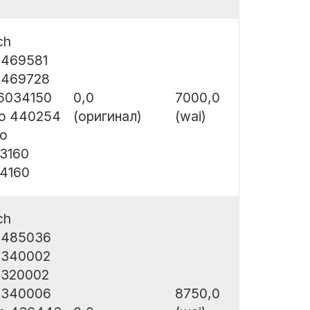
ch
0469581
0469728
6034150
0,0
7000,0
eo 440254
(оригинал)
(wai)
co
3160
4160
ch
0485036
3340002
3320002
3340006
8750,0