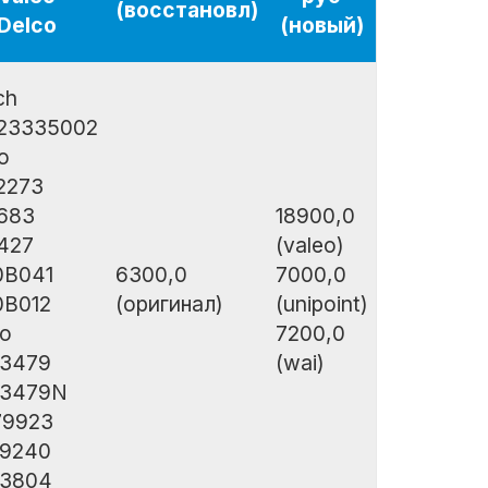
(восстановл)
Delco
(новый)
ch
123335002
o
2273
683
18900,0
427
(valeo)
0B041
6300,0
7000,0
0B012
(оригинал)
(unipoint)
co
7200,0
3479
(wai)
3479N
79923
9240
3804