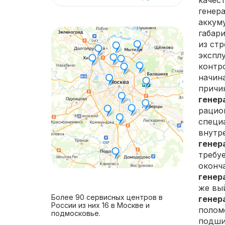
качес
генера
аккум
габар
из ст
экспл
контро
начин
причи
генера
рацио
специ
внутр
генера
требуе
оконч
генера
же вы
Более 90 сервисных центров в
генера
России из них 16 в Москве и
полом
подмосковье.
подши