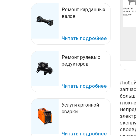
Ремонт карданных
валов
Читать подробнее
Ремонт рулевых
редукторов
Любой
Читать подробнее
запча
больш
глохн
Услуги аргонной
непре
сварки
элект
эксплу
своев
Читать подробнее