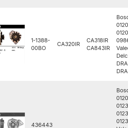
Bos
012
012
1-1388-
CA318IR
098
CA320IR
00BO
CA843IR
Val
Del
DRA
DRA
Bos
012
012
012
012
436443