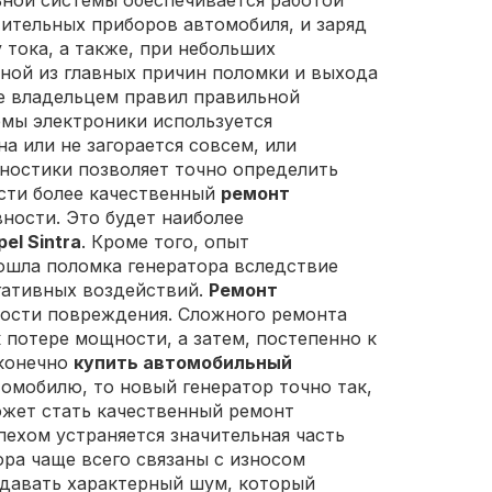
ной системы обеспечивается работой
тительных приборов автомобиля, и заряд
тока, а также, при небольших
ной из главных причин поломки и выхода
ие владельцем правил правильной
емы электроники используется
а или не загорается совсем, или
ностики позволяет точно определить
ести более качественный
ремонт
ности. Это будет наиболее
el Sintra
. Кроме того, опыт
зошла поломка генератора вследствие
егативных воздействий.
Ремонт
ости повреждения. Сложного ремонта
 потере мощности, а затем, постепенно к
 конечно
купить автомобильный
томобилю, то новый генератор точно так,
ожет стать качественный ремонт
спехом устраняется значительная часть
ра чаще всего связаны с износом
здавать характерный шум, который