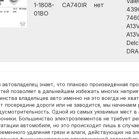
Val
1-1808-
CA740IR
нет
439
01BO
746
A13V
A13
Del
DRA
 автовладелец знает, что планово произведённая пр
стей позволяет в дальнейшем избежать многих неприя
инства владельцев авто именно на это всегда не хват
ет посередине дороги или не заводится, мы начинаем 
дусмотрительность. Одной из самых уязвимых мест в 
роники. Большинство электроэлементов не требует ре
атации автомобиля, но это происходит лишь в случае
ременного удаления грязи и влаги, действующих на э