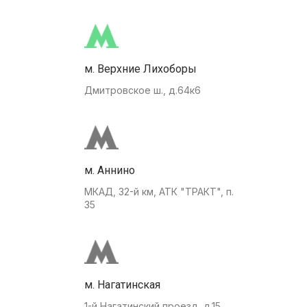
м. Верхние Лихоборы
Дмитровское ш., д.64к6
м. Аннино
МКАД, 32-й км, АТК "ТРАКТ", п.
35
м. Нагатинская
1-й Нагатинский проезд, д.15.