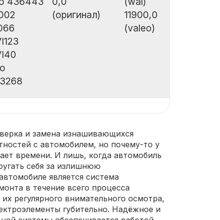
eo 436443
0,0
(wai)
002
(оригинал)
11900,0
066
(valeo)
I123
VI40
co
3268
оверка и замена изнашивающихся
тностей с автомобилем, но почему-то у
ает времени. И лишь, когда автомобиль
ругать себя за излишнюю
автомобиле является система
монта в течение всего процесса
 их регулярного внимательного осмотра,
лектроэлементы губительно. Надёжное и