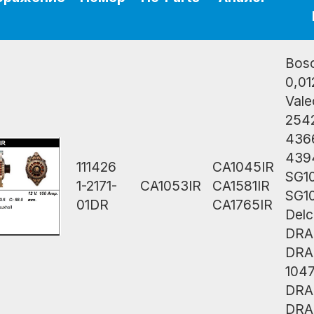
Bos
0,0
Vale
254
436
439
111426
CA1045IR
SG1
1-2171-
CA1053IR
CA1581IR
SG1
01DR
CA1765IR
Del
DRA
DRA
104
DRA
DRA