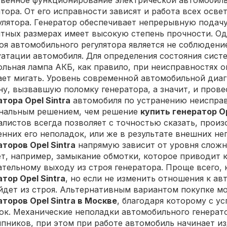
твенное функционирование электрической автомобиль
тора. От его исправности зависят и работа всех осве
улятора. Генератор обеспечивает непрерывную подачу 
итных размерах имеет высокую степень прочности. Од
роя автомобильного регулятора является не соблюден
уатации автомобиля. Для определения состояния сист
льная лампа АКБ, как правило, при неисправностях он
ает мигать. Уровень современной автомобильной диаг
ну, вызвавшую поломку генератора, а значит, и пров
тора Opel Sintra
автомобиля по устранению неисправ
нальным решением, чем решение
купить генератор Op
алистов всегда позволяет с точностью сказать, прои
енних его неполадок, или же в результате внешних н
торов Opel Sintra
напрямую зависит от уровня сложн
т, например, замыкание обмотки, которое приводит к
ательному выходу из строя генератора. Проще всего,
тор Opel Sintra
, но если не изменить отношения к ав
йдет из строя. Альтернативным вариантом покупке м
торов Opel Sintra в Москве
, благодаря которому с у
ок. Механические неполадки автомобильного генерато
пников, при этом при работе автомобиль начинает и