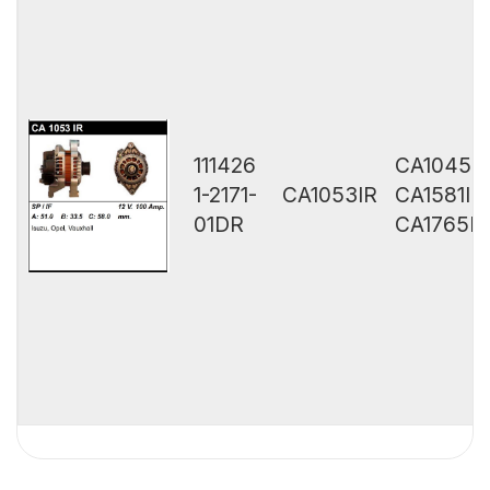
111426
CA1045I
1-2171-
CA1053IR
CA1581IR
01DR
CA1765IR