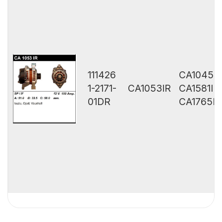
111426
CA1045I
1-2171-
CA1053IR
CA1581IR
01DR
CA1765IR