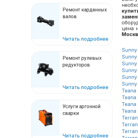
необх
Ремонт карданных
купит
валов
замен
обору
цена 
Москв
Читать подробнее
Sunny
Sunny
Ремонт рулевых
Sunny
редукторов
Sunny
Sunny
Sunny
Читать подробнее
Teana 
Teana 
Teana I
Услуги аргонной
Teana
сварки
Terran
Terran
Terrano
Читать подробнее