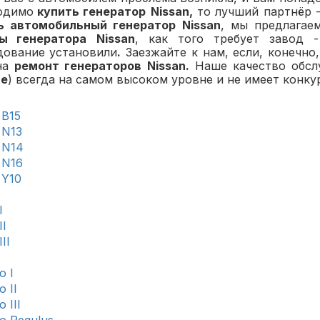
одимо
купить генератор
Nissan
,
то лучший партнёр -
ь автомобильный генератор
Nissan
, мы предлагае
ы генератора
Nissan
, как того требует завод -
дование установили
.
Заезжайте к нам, если, конечно
на
ремонт генераторов
Nissan
.
Наше качество обсл
е
) всегда на самом высоком уровне и не имеет конку
 B15
 N13
 N14
 N16
 Y10
I
II
II
o I
o II
 III