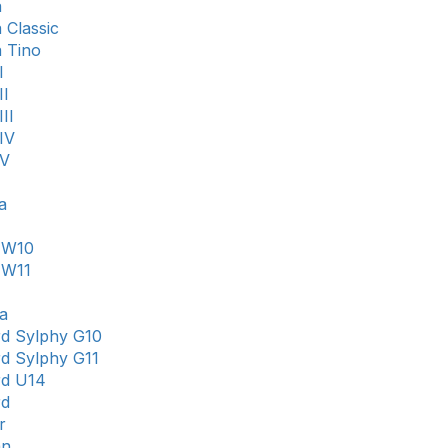
a
 Classic
 Tino
I
II
III
IV
 V
a
 W10
 W11
a
rd Sylphy G10
rd Sylphy G11
rd U14
rd
r
an