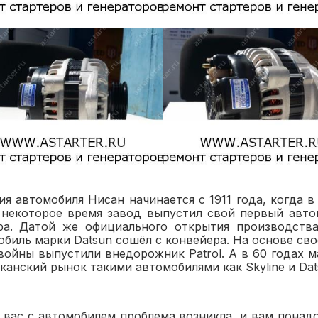
ия автомобиля Нисан начинается с 1911 года, когда 
 некоторое время завод выпустил свой первый авто
ра. Датой же официального открытия производства
обиль марки Datsun сошёл с конвейера. На основе св
войны выпустили внедорожник Patrol. А в 60 годах 
анский рынок такими автомобилями как Skyline и Datsu
у вас с автомобилем проблема возникла, и вам понад