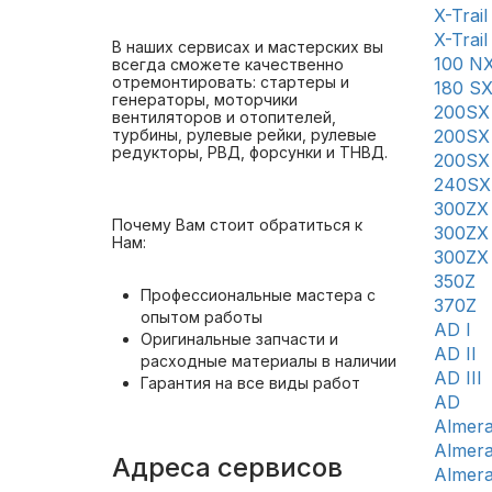
X-Trail 
X-Trail
В наших сервисах и мастерских вы
100 N
всегда сможете качественно
отремонтировать: стартеры и
180 S
генераторы, моторчики
200SX
вентиляторов и отопителей,
200SX
турбины, рулевые рейки, рулевые
редукторы, РВД, форсунки и ТНВД.
200SX
240SX
300ZX
Почему Вам стоит обратиться к
300ZX
Нам:
300ZX
350Z
Профессиональные мастера с
370Z
опытом работы
AD I
Оригинальные запчасти и
AD II
расходные материалы в наличии
AD III
Гарантия на все виды работ
AD
Almera
Almera
Адреса сервисов
Almer