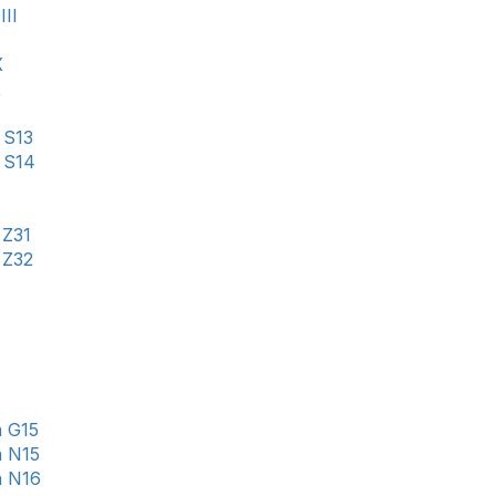
III
X
X
 S13
 S14
 Z31
 Z32
 G15
 N15
a N16