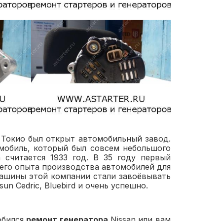
в Токио был открыт автомобильный завод.
мобиль, который был совсем небольшого
 считается 1933 год. В 35 году первый
оего опыта производства автомобилей для
машины этой компании стали завоёвывать
n Cedric, Bluebird и очень успешно.
обился
ремонт генератора
Nissan
или вам