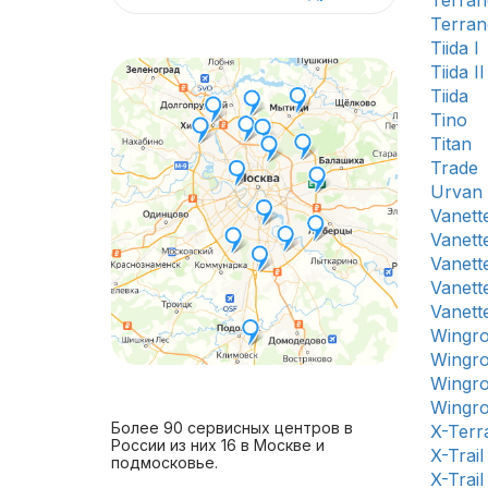
Terran
Terran
Tiida I
Tiida II
Tiida
Tino
Titan
Trade
Urvan
Vanette
Vanette
Vanette
Vanett
Vanett
Wingro
Wingro
Wingro
Wingr
Более 90 сервисных центров в
X-Terr
России из них 16 в Москве и
X-Trail 
подмосковье.
X-Trail 