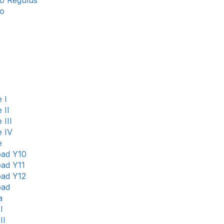
o Regulus
o
 I
 II
 III
e IV
e
ad Y10
ad Y11
ad Y12
oad
a
I
II