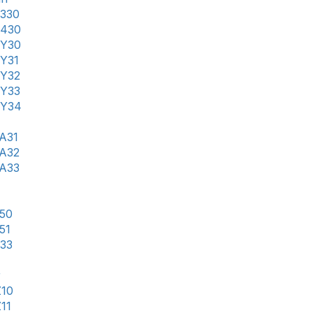
 330
 430
 Y30
 Y31
 Y32
 Y33
 Y34
 A31
 A32
 A33
50
51
33
r
Z10
11