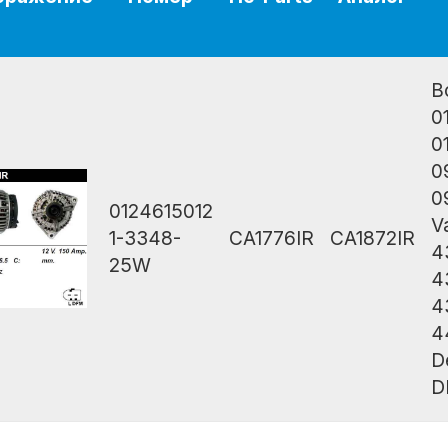
B
0
0
0
0
0124615012
V
1-3348-
CA1776IR
CA1872IR
4
25W
4
4
4
D
D