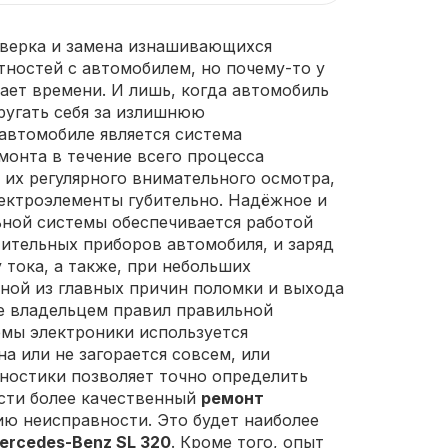
оверка и замена изнашивающихся
тностей с автомобилем, но почему-то у
ает времени. И лишь, когда автомобиль
ругать себя за излишнюю
автомобиле является система
монта в течение всего процесса
 их регулярного внимательного осмотра,
лектроэлементы губительно. Надёжное и
ной системы обеспечивается работой
тительных приборов автомобиля, и заряд
тока, а также, при небольших
ной из главных причин поломки и выхода
ие владельцем правил правильной
емы электроники используется
а или не загорается совсем, или
ностики позволяет точно определить
ести более качественный
ремонт
ю неисправности. Это будет наиболее
ercedes-Benz SL 320
. Кроме того, опыт