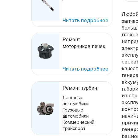
Любой
Читать подробнее
запча
больш
глохн
Ремонт
непре
моторчиков печек
элект
эксплу
своев
качес
Читать подробнее
генера
аккум
Ремонт турбин
габар
из ст
Легковые
экспл
автомобили
контро
Грузовые
начин
автомобили
Коммерческий
причи
транспорт
генер
рацио