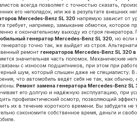
алистов всегда позволяет с точностью сказать, прои
енних его неполадок, или же в результате внешних н
аторов Mercedes-Benz SL 320
напрямую зависит от у
та требует, например, замыкание обмотки, которое пр
пенно к окончательному выходу из строя генератора.
обильный генератор Mercedes-Benz SL 320
, но если
 генератор точно так, же выйдет из строя. Альтерна
твенный ремонт
генераторов Mercedes-Benz SL 320 в
няется значительная часть поломок. Механические не
 связаны с износом подшипников, при этом при работ
терный шум, который слышен даже не специалисту. В 
ения, что автомобиль ведёт себя не так, как обычно
алоны.
Ремонт замена генератора Mercedes-Benz SL 
ечивает его долгую и надёжную эксплуатацию, при усл
дить профилактический осмотр, позволяющий эффект
ить их в течение короткого времени. Вы забудете не 
тельно сэкономите собственное время, деньги и сво
обиле.