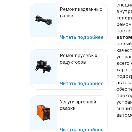
специ
Ремонт карданных
внутр
валов
генер
ремон
посте
Читать подробнее
автом
новый
качес
Ремонт рулевых
устра
редукторов
всего
харак
подозр
автос
Читать подробнее
обесп
прохо
Услуги аргонной
устран
сварки
значи
автом
Читать подробнее