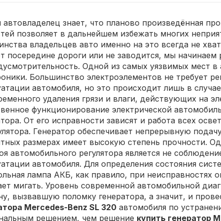
 автовладелец знает, что планово произведённая пр
стей позволяет в дальнейшем избежать многих неприя
инства владельцев авто именно на это всегда не хват
ет посередине дороги или не заводится, мы начинаем 
дусмотрительность. Одной из самых уязвимых мест в 
роники. Большинство электроэлементов не требует ре
атации автомобиля, но это происходит лишь в случае
ременного удаления грязи и влаги, действующих на э
твенное функционирование электрической автомобиль
тора. От его исправности зависят и работа всех осве
улятора. Генератор обеспечивает непрерывную подачу 
итных размерах имеет высокую степень прочности. Од
роя автомобильного регулятора является не соблюден
уатации автомобиля. Для определения состояния сист
льная лампа АКБ, как правило, при неисправностях он
ает мигать. Уровень современной автомобильной диаг
ну, вызвавшую поломку генератора, а значит, и пров
атора Mercedes-Benz SL 320
автомобиля по устранени
нальным решением, чем решение
купить генератор M