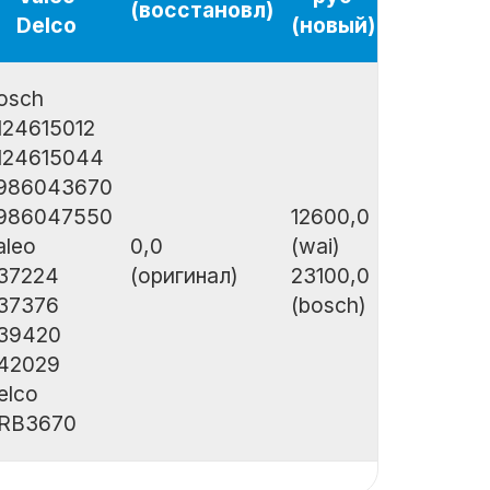
(восстановл)
Delco
(новый)
osch
124615012
124615044
986043670
986047550
12600,0
aleo
0,0
(wai)
37224
(оригинал)
23100,0
37376
(bosch)
39420
42029
elco
RB3670