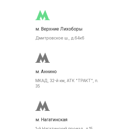
м. Верхние Лихоборы
Дмитровское ш., д.64к6
м. Аннино
МКАД, 32-й км, АТК "ТРАКТ", п.
35
м. Нагатинская
1-й Нагатинский проезд, д.15.