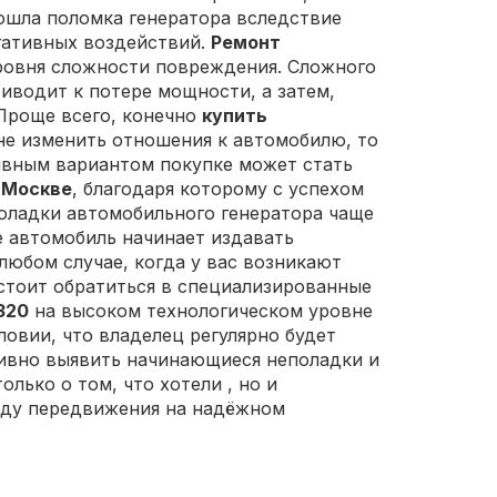
зошла поломка генератора вследствие
егативных воздействий.
Ремонт
ровня сложности повреждения. Сложного
иводит к потере мощности, а затем,
 Проще всего, конечно
купить
 не изменить отношения к автомобилю, то
тивным вариантом покупке может стать
 Москве
, благодаря которому с успехом
поладки автомобильного генератора чаще
е автомобиль начинает издавать
любом случае, когда у вас возникают
, стоит обратиться в специализированные
320
на высоком технологическом уровне
овии, что владелец регулярно будет
ивно выявить начинающиеся неполадки и
только о том, что хотели
, но и
боду передвижения на надёжном