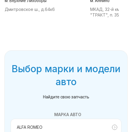
м. Верхние Лихоборы
м. Аннино
Дмитровское ш., д.64к6
МКАД, 32-й км, АТК
"ТРАКТ", п. 35
Выбор марки и модели
авто
Найдите свою запчасть
МАРКА АВТО