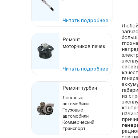
Читать подробнее
Любой
запча
больш
Ремонт
глохн
моторчиков печек
непре
элект
эксплу
своев
Читать подробнее
качес
генера
аккум
Ремонт турбин
габар
из ст
Легковые
экспл
автомобили
контро
Грузовые
начин
автомобили
причи
Коммерческий
генера
транспорт
рацио
специ