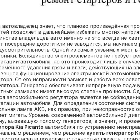
 автовладелец знает, что планово произведённая пр
стей позволяет в дальнейшем избежать многих неприя
инства владельцев авто именно на это всегда не хват
ет посередине дороги или не заводится, мы начинаем 
дусмотрительность. Одной из самых уязвимых мест в 
роники. Большинство электроэлементов не требует ре
атации автомобиля, но это происходит лишь в случае
ременного удаления грязи и влаги, действующих на э
твенное функционирование электрической автомобиль
тора. От его исправности зависят и работа всех осве
улятора. Генератор обеспечивает непрерывную подачу 
итных размерах имеет высокую степень прочности. Од
роя автомобильного регулятора является не соблюден
уатации автомобиля. Для определения состояния сист
льная лампа АКБ, как правило, при неисправностях он
ает мигать. Уровень современной автомобильной диаг
ну, вызвавшую поломку генератора, а значит, и пров
тора Kia Picanto
автомобиля по устранению неисправ
нальным решением, чем решение
купить генератор Ki
алистов всегда позволяет с точностью сказать, прои