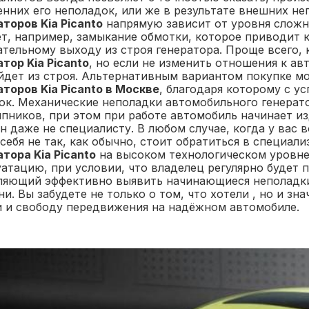
енних его неполадок, или же в результате внешних н
торов Kia Picanto
напрямую зависит от уровня сложн
т, например, замыкание обмотки, которое приводит к
ательному выходу из строя генератора. Проще всего,
тор Kia Picanto
, но если не изменить отношения к ав
йдет из строя. Альтернативным вариантом покупке м
торов Kia Picanto в Москве
, благодаря которому с у
ок. Механические неполадки автомобильного генерато
пников, при этом при работе автомобиль начинает и
 даже не специалисту. В любом случае, когда у вас 
себя не так, как обычно, стоит обратиться в специа
тора Kia Picanto
на высоком технологическом уровне
уатацию, при условии, что владелец регулярно будет
ляющий эффективно выявить начинающиеся неполадки 
и. Вы забудете не только о том, что хотели , но и з
и и свободу передвижения на надёжном автомобиле.