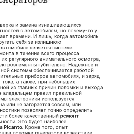
оверка и замена изнашивающихся
тностей с автомобилем, но почему-то у
ает времени. И лишь, когда автомобиль
ругать себя за излишнюю
автомобиле является система
монта в течение всего процесса
 их регулярного внимательного осмотра,
лектроэлементы губительно. Надёжное и
ной системы обеспечивается работой
тительных приборов автомобиля, и заряд
тока, а также, при небольших
ной из главных причин поломки и выхода
ие владельцем правил правильной
емы электроники используется
а или не загорается совсем, или
ностики позволяет точно определить
ести более качественный
ремонт
ности. Это будет наиболее
a Picanto
. Кроме того, опыт
зошла поломка генератора вследствие