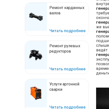
внутр
Ремонт карданных
генера
требуе
валов
оконч
генера
же вы
Читать подробнее
генера
полом
подши
слышен
Ремонт рулевых
ведёт 
редукторов
генера
экспл
позво
времен
Читать подробнее
деньг
Услуги аргонной
сварки
Читать подробнее