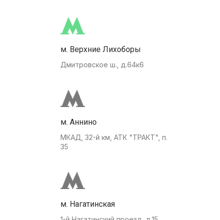
м. Верхние Лихоборы
Дмитровское ш., д.64к6
м. Аннино
МКАД, 32-й км, АТК "ТРАКТ", п.
35
м. Нагатинская
1-й Нагатинский проезд, д.15.