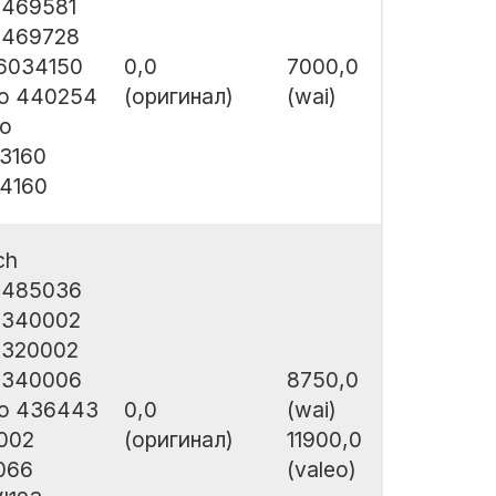
0469581
0469728
6034150
0,0
7000,0
eo 440254
(оригинал)
(wai)
co
3160
4160
ch
0485036
3340002
3320002
3340006
8750,0
eo 436443
0,0
(wai)
002
(оригинал)
11900,0
066
(valeo)