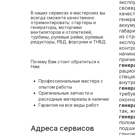
эксплу
своев
В наших сервисах и мастерских вы
качес
всегда сможете качественно
генера
отремонтировать: стартеры и
аккум
генераторы, моторчики
габар
вентиляторов и отопителей,
из ст
турбины, рулевые рейки, рулевые
экспл
редукторы, РВД, форсунки и ТНВД.
контро
начин
причи
Почему Вам стоит обратиться к
генер
Нам:
рацио
специ
Профессиональные мастера с
внутр
опытом работы
генер
Оригинальные запчасти и
требуе
оконч
расходные материалы в наличии
генера
Гарантия на все виды работ
так, 
генер
полом
Адреса сервисов
подши
слышен