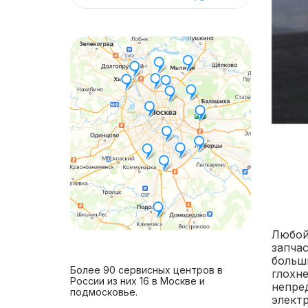
Любой
запча
больш
Более 90 сервисных центров в
глохн
России из них 16 в Москве и
непре
подмосковье.
элект