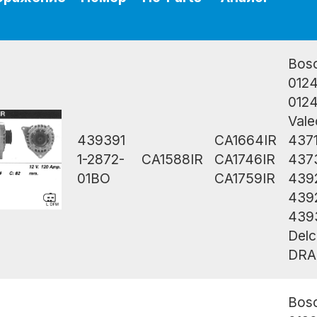
Bos
012
012
Vale
439391
CA1664IR
437
1-2872-
CA1588IR
CA1746IR
437
01BO
CA1759IR
439
439
439
Del
DRA
Bos