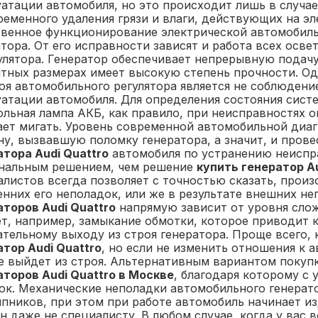
атации автомобиля, но это происходит лишь в случае
ременного удаления грязи и влаги, действующих на э
твенное функционирование электрической автомобиль
тора. От его исправности зависят и работа всех осве
улятора. Генератор обеспечивает непрерывную подачу 
итных размерах имеет высокую степень прочности. Од
роя автомобильного регулятора является не соблюден
уатации автомобиля. Для определения состояния сист
льная лампа АКБ, как правило, при неисправностях он
ает мигать. Уровень современной автомобильной диаг
ну, вызвавшую поломку генератора, а значит, и пров
атора Audi Quattro
автомобиля по устранению неиспра
нальным решением, чем решение
купить генератор Au
алистов всегда позволяет с точностью сказать, прои
енних его неполадок, или же в результате внешних н
аторов Audi Quattro
напрямую зависит от уровня сло
т, например, замыкание обмотки, которое приводит к
ательному выходу из строя генератора. Проще всего,
тор Audi Quattro
, но если не изменить отношения к 
же выйдет из строя. Альтернативным вариантом покуп
аторов Audi Quattro в Москве
, благодаря которому с 
ок. Механические неполадки автомобильного генерато
пников, при этом при работе автомобиль начинает и
 даже не специалисту. В любом случае, когда у вас 