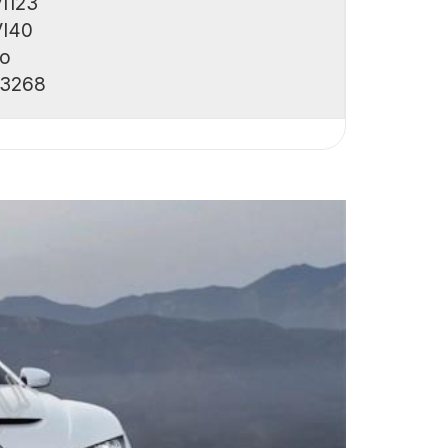
I123
VI40
co
3268