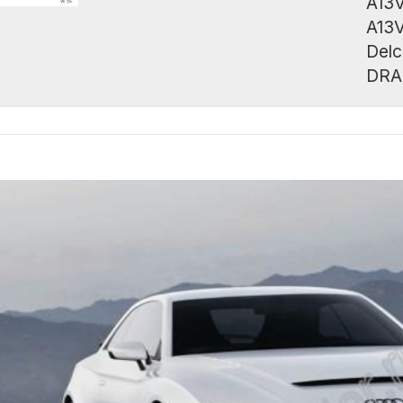
A13V
A13
Del
DRA