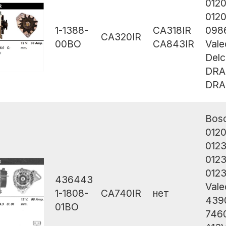
012
012
1-1388-
CA318IR
098
CA320IR
00BO
CA843IR
Val
Del
DRA
DRA
Bos
012
012
012
012
436443
Val
1-1808-
CA740IR
нет
439
01BO
746