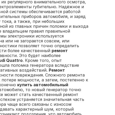
 их регулярного внимательного осмотра,
лектроэлементы губительно. Надёжное и
ной системы обеспечивается работой
тительных приборов автомобиля, и заряд
тока, а также, при небольших
ной из главных причин поломки и выхода
ие владельцем правил правильной
емы электроники используется
а или не загорается совсем, или
ностики позволяет точно определить
ести более качественный
ремонт
вности. Это будет наиболее
di Quattro
. Кроме того, опыт
зошла поломка генератора вследствие
егативных воздействий.
Ремонт
жности повреждения. Сложного ремонта
 потере мощности, а затем, постепенно к
 конечно
купить автомобильный
автомобилю, то новый генератор точно
ке может стать качественный ремонт
успехом устраняется значительная часть
ра чаще всего связаны с износом
здавать характерный шум, который
возникают подозрения, что автомобиль