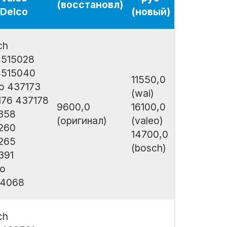
(восстановл)
Delco
(новый)
ch
4515028
4515040
11550,0
o 437173
(wai)
176 437178
9600,0
16100,0
358
(оригинал)
(valeo)
260
14700,0
265
(bosch)
391
co
4068
ch