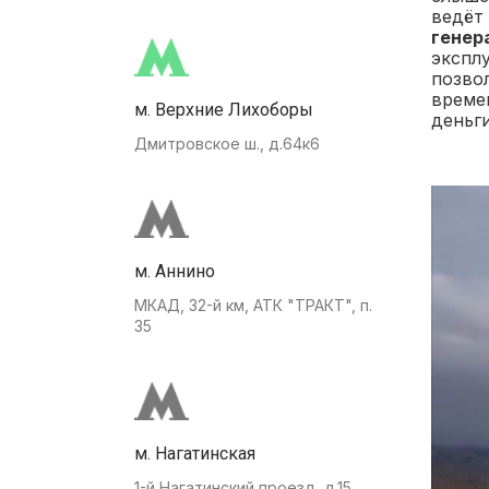
ведёт 
генер
экспл
позво
времен
м. Верхние Лихоборы
деньг
Дмитровское ш., д.64к6
м. Аннино
МКАД, 32-й км, АТК "ТРАКТ", п.
35
м. Нагатинская
1-й Нагатинский проезд, д.15.