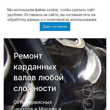
Мы используем файлы cookie, чтобы cделать сайт
удобнее. Оставаясь на сайте, вы соглашаетесь на
обработку данных и с политикой их использования.
Даю согласие
Ремонт
форсунок и
ТНВД любой
сложности
Сеть сервисных
центров в Москве и