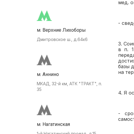
мед. о
- свед
м. Верхние Лихоборы
Дмитровское ш., д.64к6
3. Со
в п. 
перед
дости
базы 
на те
м. Аннино
МКАД, 32-й км, АТК "ТРАКТ", п.
35
4. Я о
- сро
самос
м. Нагатинская
1-й Нагатинский проезд, д.15.