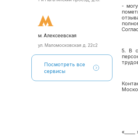
- мог
помет
отзыв
полно
Соглас
м. Алексеевская
ул. Маломосковская д. 22с2
5. В 
персо
трудо
Посмотреть все
сервисы
Конта
Москов
«____