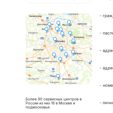
- граж
- пасп
- адр
- адре
- ном
Более 90 сервисных центров в
- лич
России из них 16 в Москве и
подмосковье.