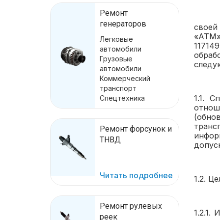
Ремонт
генераторов
своей
«АТМ»
Легковые
117149
автомобили
обраб
Грузовые
следу
автомобили
Коммерческий
транспорт
1.1. 
Спецтехника
отнош
(обно
транс
Ремонт форсунок и
инфор
ТНВД
допуск
Читать подробнее
1.2. 
Ремонт рулевых
1.2.1
реек