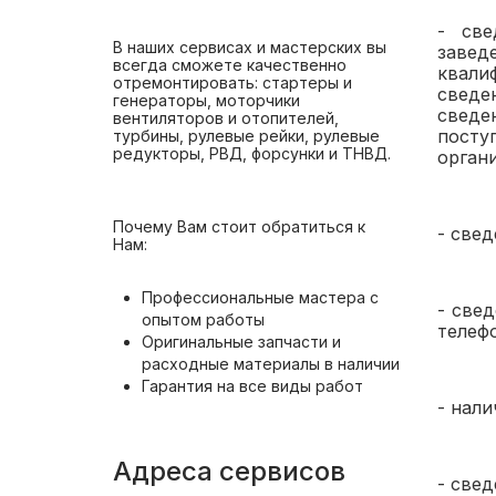
- све
В наших сервисах и мастерских вы
завед
всегда сможете качественно
квали
отремонтировать: стартеры и
сведе
генераторы, моторчики
сведе
вентиляторов и отопителей,
посту
турбины, рулевые рейки, рулевые
редукторы, РВД, форсунки и ТНВД.
орган
Почему Вам стоит обратиться к
- свед
Нам:
Профессиональные мастера с
- све
опытом работы
телефо
Оригинальные запчасти и
расходные материалы в наличии
Гарантия на все виды работ
- нали
Адреса сервисов
- све