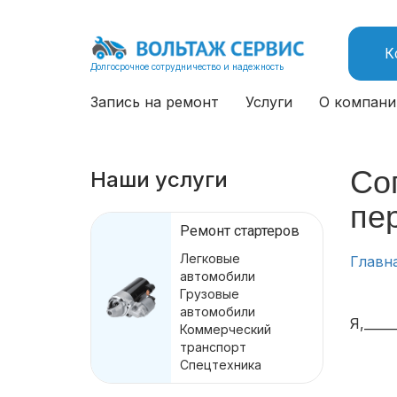
К
Долгосрочное сотрудничество и надежность
Запись на ремонт
Услуги
О компани
Со
Наши услуги
пе
Ремонт стартеров
Легковые
Главн
автомобили
Грузовые
автомобили
Я,_____
Коммерческий
транспорт
Спецтехника
(ф