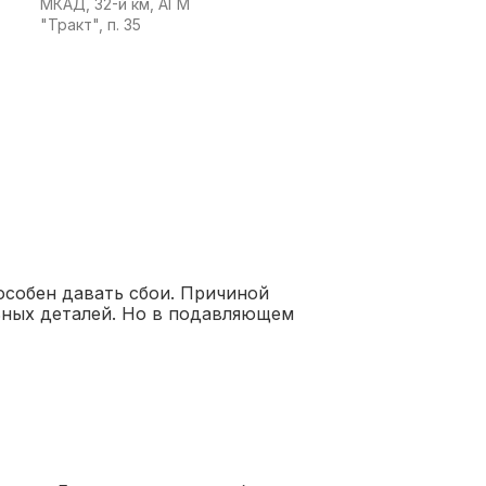
МКАД, 32-й км, АГМ
"Тракт", п. 35
особен давать сбои. Причиной
ьных деталей. Но в подавляющем