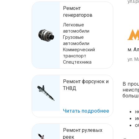
ул.Ер
Ремонт
генераторов
Легковые
автомобили
Грузовые
автомобили
м. А
Коммерческий
транспорт
ул. М
Спецтехника
Ремонт форсунок и
В про
ТНВД
неисп
больш
Читать подробнее
н
и
о
Ремонт рулевых
реек