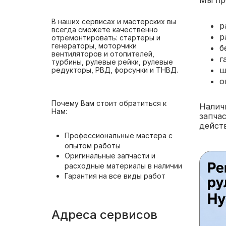
Мы пр
В наших сервисах и мастерских вы
р
всегда сможете качественно
р
отремонтировать: стартеры и
генераторы, моторчики
б
вентиляторов и отопителей,
г
турбины, рулевые рейки, рулевые
ш
редукторы, РВД, форсунки и ТНВД.
о
Почему Вам стоит обратиться к
Налич
Нам:
запча
дейст
Профессиональные мастера с
опытом работы
Оригинальные запчасти и
расходные материалы в наличии
Гарантия на все виды работ
Адреса сервисов