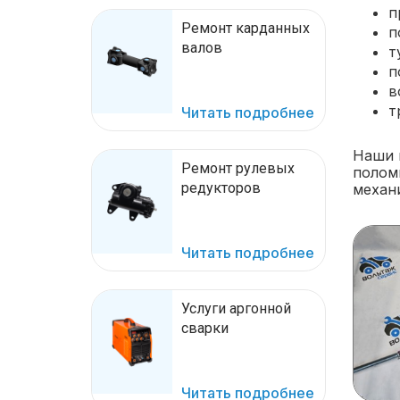
п
Ремонт карданных
п
валов
т
п
в
т
Читать подробнее
Наши 
Ремонт рулевых
полом
редукторов
механ
Читать подробнее
Услуги аргонной
сварки
Читать подробнее