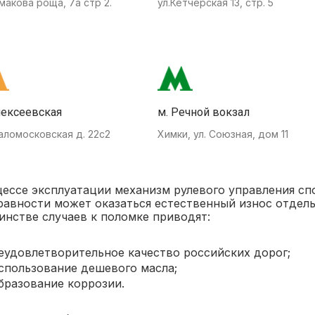
макова роща, 7а стр 2.
ул.Кетчерская 13, стр. 5
лексеевская
м. Речной вокзал
аломосковская д. 22с2
Химки, ул. Союзная, дом 11
цессе эксплуатации механизм рулевого управления сп
равности может оказаться естественный износ отдел
инстве случаев к поломке приводят:
еудовлетворительное качество российских дорог;
спользование дешевого масла;
бразование коррозии.