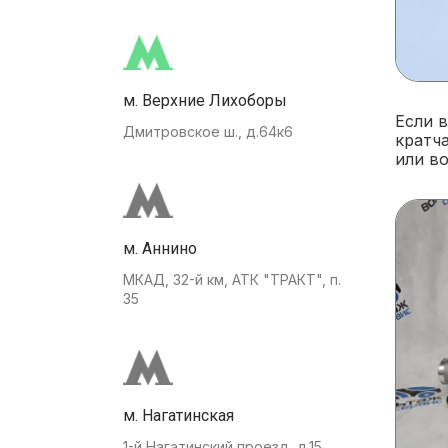
м. Верхние Лихоборы
Если в
Дмитровское ш., д.64к6
кратча
или в
м. Аннино
МКАД, 32-й км, АТК "ТРАКТ", п.
35
м. Нагатинская
1-й Нагатинский проезд, д.15.