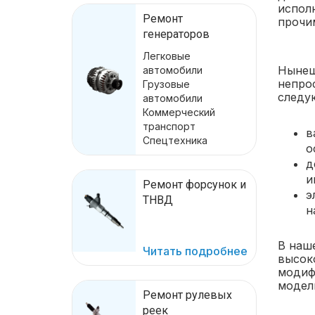
исполн
Ремонт
прочи
генераторов
Легковые
Нынеш
автомобили
непро
Грузовые
следу
автомобили
Коммерческий
транспорт
в
Спецтехника
о
д
и
Ремонт форсунок и
э
ТНВД
н
В наш
Читать подробнее
высок
модиф
модел
Ремонт рулевых
реек