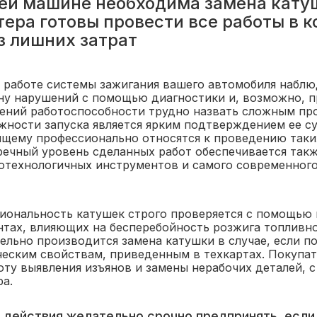
ей машине необходима замена кату
ера готовы провести все работы в к
з лишних затрат
в работе системы зажигания вашего автомобиля наблю
ну нарушений с помощью диагностики и, возможно, п
ений работоспособности трудно назвать сложным про
жности запуска является ярким подтверждением ее с
ящему профессионально относятся к проведению таки
речный уровень сделанных работ обеспечивается такж
отехнологичных инструментов и самого современного
иональность катушек строго проверяется с помощью 
нтах, влияющих на бесперебойность розжига топливн
тельно производится замена катушки в случае, если 
ческим свойствам, приведенным в техкартах. Покупа
оту выявления изъянов и замены нерабочих деталей,
а.
 действия желательно срочно предпринять, есл