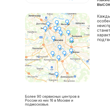
высок
Кажды
особе
неисп
стане
харак
подтв
Более 90 сервисных центров в
России из них 16 в Москве и
подмосковье.