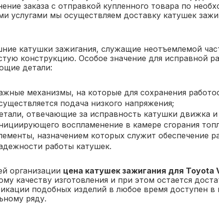
ение заказа с отправкой купленного товара по необх
ми услугами мы осуществляем доставку катушек зажиг
ние катушки зажигания, служащие неотъемлемой час
стую конструкцию. Особое значение для исправной р
ющие детали:
ажные механизмы, на которые для сохранения работо
существляется подача низкого напряжения;
етали, отвечающие за исправность катушки движка и
нициирующего воспламенение в камере сгорания топ
лементы, назначением которых служит обеспечение р
адежности работы катушек.
ей организации
цена катушек зажигания для Toyota 
ому качеству изготовления и при этом остается дост
икации подобных изделий в любое время доступен в
ьному ряду.