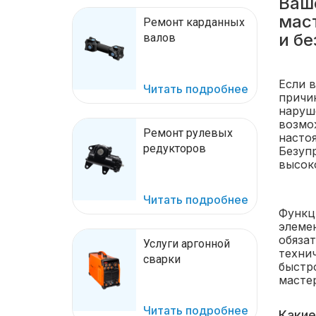
Ваш
маст
Ремонт карданных
и бе
валов
Если 
Читать подробнее
причи
наруш
возмо
Ремонт рулевых
насто
редукторов
Безуп
высок
Читать подробнее
Функц
элеме
обяза
Услуги аргонной
техни
сварки
быстр
мастер
Читать подробнее
Какие