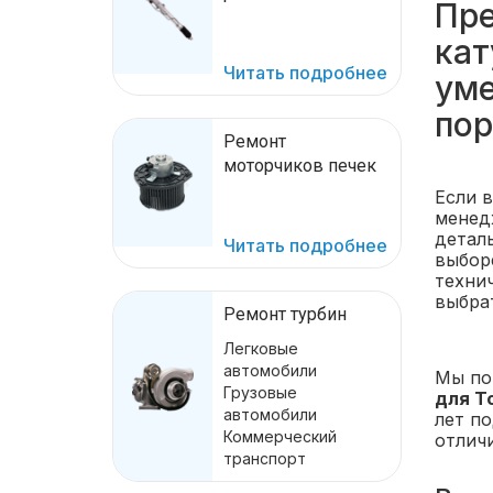
Пре
кат
Читать подробнее
уме
пор
Ремонт
моторчиков печек
Если 
менед
детал
Читать подробнее
выбор
техни
выбра
Ремонт турбин
Легковые
автомобили
Мы по
Грузовые
для T
автомобили
лет п
Коммерческий
отлич
транспорт