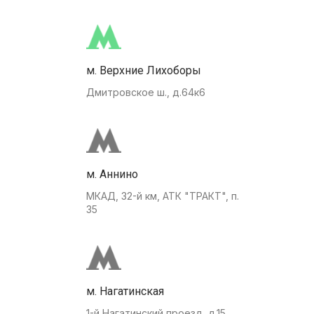
м. Верхние Лихоборы
Дмитровское ш., д.64к6
м. Аннино
МКАД, 32-й км, АТК "ТРАКТ", п.
35
м. Нагатинская
1-й Нагатинский проезд, д.15.