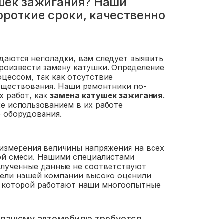
шек зажигания? Наши
ороткие сроки, качественно
даются неполадки, вам следует выявить
роизвести замену катушки. Определение
цессом, так как отсутствие
уществования. Наши ремонтники по-
х работ, как
замена катушек зажигания
.
е использованием в их работе
 оборудования.
измерения величины напряжения на всех
ой смеси. Нашими специалистами
полученные данные не соответствуют
тели нашей компании высоко оценили
 с которой работают наши многоопытные
и вашему автомобилю требуется