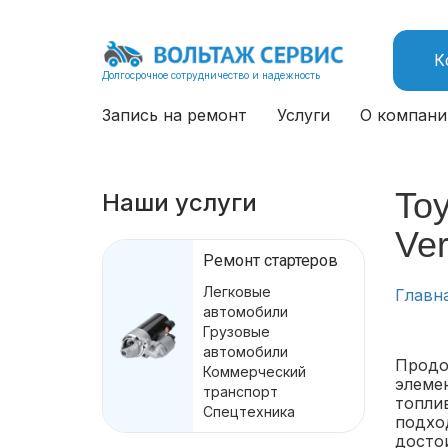
К
Долгосрочное сотрудничество и надежность
Запись на ремонт
Услуги
О компани
Toy
Наши услуги
Ver
Ремонт стартеров
Легковые
Главн
автомобили
Грузовые
автомобили
Продо
Коммерческий
элеме
транспорт
топли
Спецтехника
подхо
досто