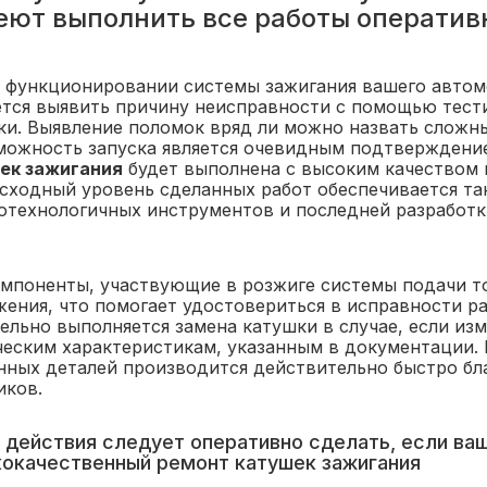
еют выполнить все работы оперативн
в функционировании системы зажигания вашего автом
ется выявить причину неисправности с помощью тест
ки. Выявление поломок вряд ли можно назвать сложны
можность запуска является очевидным подтверждени
ек зажигания
будет выполнена с высоким качеством и
сходный уровень сделанных работ обеспечивается та
отехнологичных инструментов и последней разработк
омпоненты, участвующие в розжиге системы подачи т
жения, что помогает удостовериться в исправности 
тельно выполняется замена катушки в случае, если из
ческим характеристикам, указанным в документации.
нных деталей производится действительно быстро б
иков.
 действия следует оперативно сделать, если ва
окачественный ремонт катушек зажигания