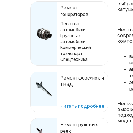
выбран
Ремонт
катуше
генераторов
Легковые
Неотъ
автомобили
совре
Грузовые
компо
автомобили
Коммерческий
транспорт
в
Спецтехника
н
а
т
Ремонт форсунок и
э
ТНВД
р
Нельз
Читать подробнее
высок
подхо
модел
Ремонт рулевых
реек