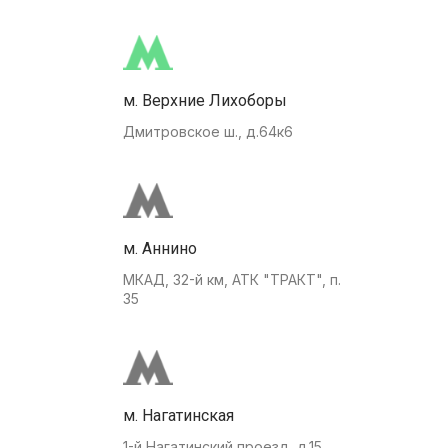
м. Верхние Лихоборы
Дмитровское ш., д.64к6
м. Аннино
МКАД, 32-й км, АТК "ТРАКТ", п.
35
м. Нагатинская
1-й Нагатинский проезд, д.15.