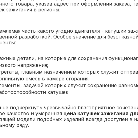
ного товара, указав адрес при оформлении заказа, т
к зажигания в регионы.
емлемая часть какого угодно двигателя - катушки за
менной разработкой. Особое значение для безотказно
ненты:
ажные детали, на которые для сохранения функционал
изкого напряжения;
грегаты, главным назначением которых служит отпра
опливную смесь в камере сгорания;
лементы, задачей которых служит сохранение равном
аботоспособности катушек.
я не подчеркнуть чрезвычайно благоприятное сочетан
ое качество и умеренная
цена катушек зажигания для
дящей модели подобных изделий всегда доступен в 
ьному ряду.