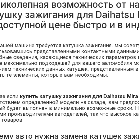
иколепная возможность от на
ушку зажигания для Daihatsu 
доступной цене быстро и в и
вашей машине требуется катушка зажигания, мы сове
льзовавшись представленными контактными данными.
бные сведения, касающиеся технических параметров 
е максимально подходящей для вашего автомобиля мо
нием технических данных катушек, представленным в 
ть те элементы, которые вам необходимы.
чае если
купить катушку зажигания для Daihatsu Mira
утствием определенной модели на складе, вам предло
ый будет выполнен в минимально возможные сроки. Н
ми производителями автодеталей, так что высокое ка
 товаров.
ему авто нужна замена катушек заж