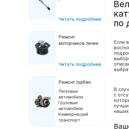
Вел
кат
Читать подробнее
по 
Ремонт
Если 
моторчиков печек
воспо
подро
выбор
описа
Читать подробнее
выбра
Ремонт турбин
В слу
Легковые
с отс
автомобили
котор
Грузовые
лучши
автомобили
наших
Коммерческий
транспорт
Ваш