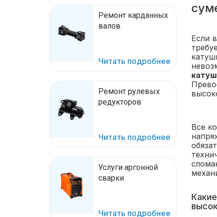
сум
Ремонт карданных
валов
Если 
требу
катуш
Читать подробнее
невоз
катуш
Прево
Ремонт рулевых
высок
редукторов
Все к
напря
Читать подробнее
обяза
техни
слома
Услуги аргонной
механ
сварки
Какие
высок
Читать подробнее