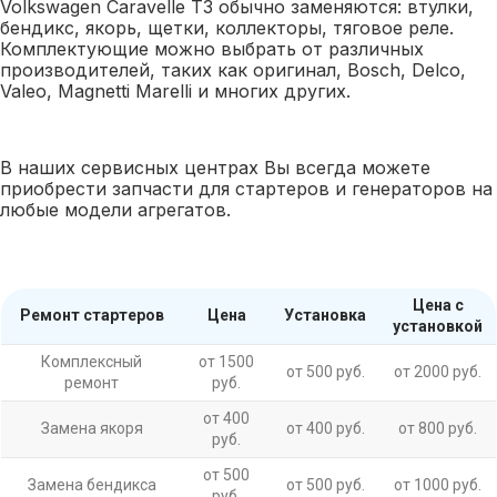
Volkswagen Caravelle T3 обычно заменяются: втулки,
бендикс, якорь, щетки, коллекторы, тяговое реле.
Комплектующие можно выбрать от различных
производителей, таких как оригинал, Bosch, Delco,
Valeo, Magnetti Marelli и многих других.
В наших сервисных центрах Вы всегда можете
приобрести запчасти для стартеров и генераторов на
любые модели агрегатов.
Цена с
Ремонт стартеров
Цена
Установка
установкой
Комплексный
от 1500
от 500 руб.
от 2000 руб.
ремонт
руб.
от 400
Замена якоря
от 400 руб.
от 800 руб.
руб.
от 500
Замена бендикса
от 500 руб.
от 1000 руб.
руб.