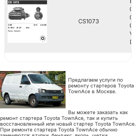
B
0
0
CS1073
0
Va
De
Предлагаем услуги по
ремонту стартеров Toyota
TownAce в Москве.
Вы можете заказать как
ремонт стартера Toyota TownAce, так и купить
восстановленный или новый стартер Toyota TownAce.
При ремонте стартера Toyota TownAce обычно
заменяются: втулки, бендикс, якорь, щетки,