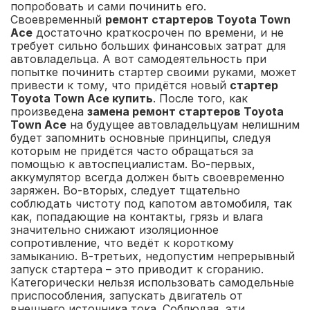
попробовать и сами починить его.
Своевременный
ремонт стартеров Toyota Town
Ace
достаточно краткосрочен по времени, и не
требует сильно больших финансовых затрат для
автовладельца. А вот самодеятельность при
попытке починить стартер своими руками, может
привести к тому, что придётся новый
стартер
Toyota Town Ace купить
. После того, как
произведена
замена ремонт стартеров Toyota
Town Ace
на будущее автовладельцуам нелишним
будет запомнить основные принципы, следуя
которым не придётся часто обращаться за
помощью к автоспециалистам. Во-первых,
аккумулятор всегда должен быть своевременно
заряжен. Во-вторых, следует тщательно
соблюдать чистоту под капотом автомобиля, так
как, попадающие на контакты, грязь и влага
значительно снижают изоляционное
сопротивление, что ведёт к короткому
замыканию. В-третьих, недопустим непрерывный
запуск стартера – это приводит к сгоранию.
Категорически нельзя использовать самодельные
приспособления, запускать двигатель от
внешнего источника тока. Соблюдая, эти