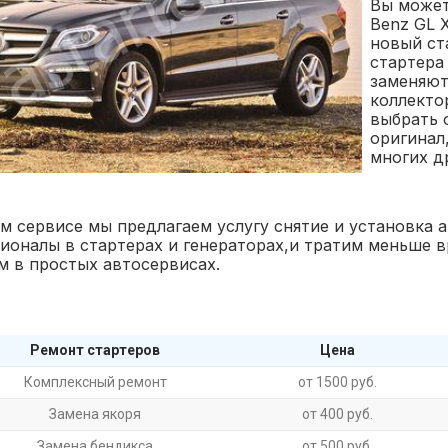
Вы может
Benz GL 
новый ст
стартера
заменяютс
коллекто
выбрать 
оригинал,
многих д
м сервисе мы предлагаем услугу снятие и установка а
ионалы в стартерах и генераторах,и тратим меньше 
м в простых автосервисах.
Ремонт стартеров
Цена
Комплексный ремонт
от 1500 руб.
Замена якоря
от 400 руб.
Замена бендикса
от 500 руб.