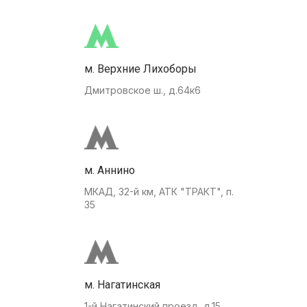
м. Верхние Лихоборы
Дмитровское ш., д.64к6
м. Аннино
МКАД, 32-й км, АТК "ТРАКТ", п.
35
м. Нагатинская
1-й Нагатинский проезд, д.15.