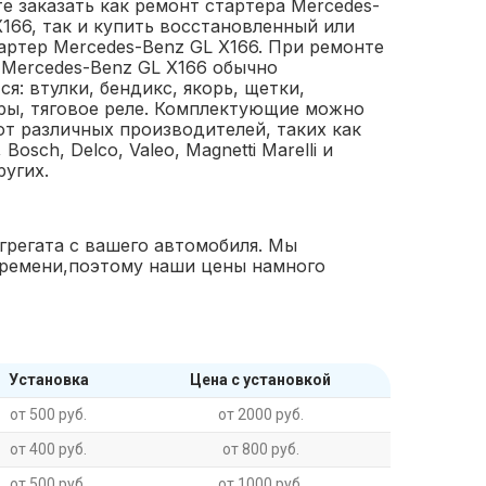
е заказать как ремонт стартера Mercedes-
X166, так и купить восстановленный или
артер Mercedes-Benz GL X166. При ремонте
 Mercedes-Benz GL X166 обычно
я: втулки, бендикс, якорь, щетки,
ры, тяговое реле. Комплектующие можно
от различных производителей, таких как
 Bosch, Delco, Valeo, Magnetti Marelli и
ругих.
грегата с вашего автомобиля. Мы
времени,поэтому наши цены намного
Установка
Цена с установкой
от 500 руб.
от 2000 руб.
от 400 руб.
от 800 руб.
от 500 руб.
от 1000 руб.