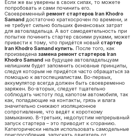
Если же вы уверены в своих силах, то можете
попробовать и сами починить его.
Своевременный
ремонт стартеров Iran Khodro
Samand
достаточно краткосрочен по времени, и
не требует сильно больших финансовых затрат
для автовладельца. А вот самодеятельность при
попытке починить стартер своими руками, может
привести к тому, что придётся новый
стартер
Iran Khodro Samand купить
. После того, как
произведена
замена ремонт стартеров Iran
Khodro Samand
на будущее автовладельцуам
нелишним будет запомнить основные принципы,
следуя которым не придётся часто обращаться за
помощью к автоспециалистам. Во-первых,
аккумулятор всегда должен быть своевременно
заряжен. Во-вторых, следует тщательно
соблюдать чистоту под капотом автомобиля, так
как, попадающие на контакты, грязь и влага
значительно снижают изоляционное
сопротивление, что ведёт к короткому
замыканию. В-третьих, недопустим непрерывный
запуск стартера – это приводит к сгоранию.
Категорически нельзя использовать самодельные
приспособления, запускать двигатель от