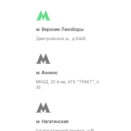
м. Верхние Лихоборы
Дмитровское ш., д.64к6
м. Аннино
МКАД, 32-й км, АТК "ТРАКТ", п.
35
м. Нагатинская
1-й Нагатинский проезд, д.15.