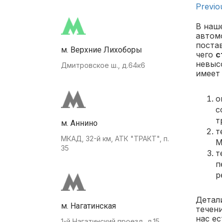
Previo
В наш
автомо
поста
м. Верхние Лихоборы
чего
с
невыс
Дмитровское ш., д.64к6
имеет
о
с
т
м. Аннино
т
МКАД, 32-й км, АТК "ТРАКТ", п.
М
35
т
п
р
Детали
м. Нагатинская
течен
нас ес
1-й Нагатинский проезд, д.15.