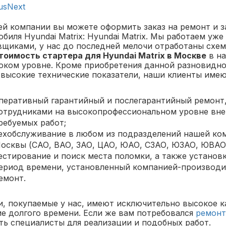
us
Next
ей компании вы можете оформить заказ на ремонт и 
биля Hyundai Matrix: Hyundai Matrix. Мы работаем уж
вщиками, у нас до последней мелочи отработаны схем
тоимость стартера для Hyundai Matrix в Москве
в на
оком уровне. Кроме приобретения данной разновидно
 высокие технические показатели, наши клиенты имею
перативный гарантийный и послегарантийный ремонт
отрудниками на высокопрофессиональном уровне вне
ребуемых работ;
ехобслуживание в любом из подразделений нашей ком
осквы (САО, ВАО, ЗАО, ЦАО, ЮАО, СЗАО, ЮЗАО, ЮВАО,
естирование и поиск места поломки, а также установ
ериод времени, установленный компанией-производи
емонт.
, покупаемые у нас, имеют исключительно высокое ка
ие долгого времени. Если же вам потребовался
ремонт
ть специалисты для реализации и подобных работ.