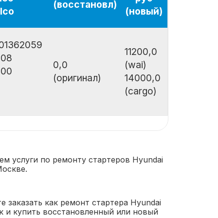
(восстановл)
lco
(новый)
01362059
11200,0
008
0,0
(wai)
200
(оригинал)
14000,0
(cargo)
ем услуги по ремонту стартеров Hyundai
Москве.
е заказать как ремонт стартера Hyundai
так и купить восстановленный или новый