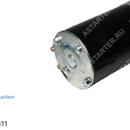
us
Next
11