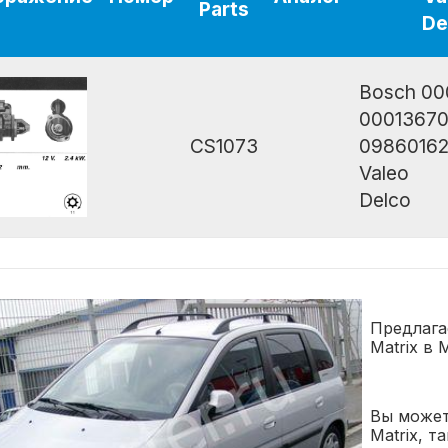
Parts
De
Bosch 00
0001367
CS1073
0986016
Valeo
Delco
Предлага
Matrix в 
Вы может
Matrix, 