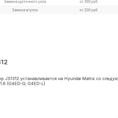
Замена щеточного узла
от 300 руб.
Замена втулок
от 200 руб.
312
р JS1312 устанавливается на Hyundai Matrix со след
 1.6 (G4ED-G; G4ED-L)