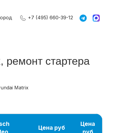
город
+7 (495) 660-39-12
x, ремонт стартера
undai Matrix
sch
Цена
Цена руб
leo
руб