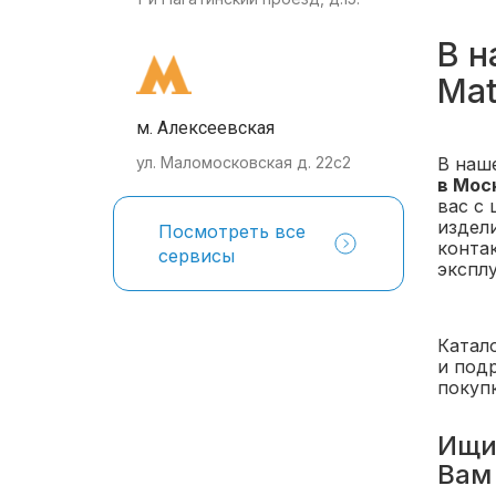
В н
Mat
м. Алексеевская
В наш
ул. Маломосковская д. 22с2
в Мос
вас с
издели
Посмотреть все
конта
сервисы
экспл
Катал
и под
покупк
Ищит
Вам