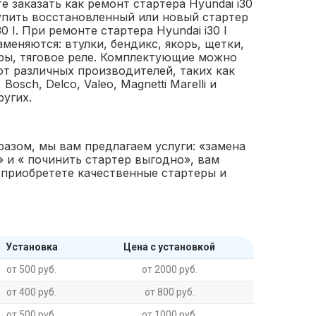
е заказать как ремонт стартера Hyundai i30
 купить восстановленный или новый стартер
30 I. При ремонте стартера Hyundai i30 I
аменяются: втулки, бендикс, якорь, щетки,
ры, тяговое реле. Комплектующие можно
от различных производителей, таких как
 Bosch, Delco, Valeo, Magnetti Marelli и
ругих.
разом, мы вам предлагаем услуги: «замена
» и « починить стартер выгодно», вам
 приобретете качественные стартеры и
Установка
Цена с установкой
от 500 руб.
от 2000 руб.
от 400 руб.
от 800 руб.
от 500 руб.
от 1000 руб.