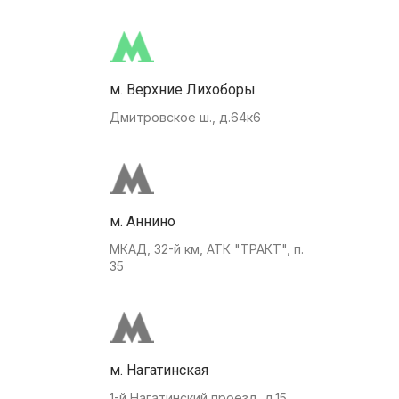
м. Верхние Лихоборы
Дмитровское ш., д.64к6
м. Аннино
МКАД, 32-й км, АТК "ТРАКТ", п.
35
м. Нагатинская
1-й Нагатинский проезд, д.15.