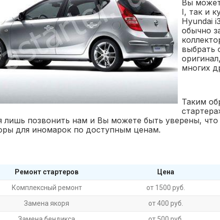
Вы может
I, так и
Hyundai i
обычно з
коллекто
выбрать 
оригинал,
многих д
Таким об
стартера
я лишь позвонить нам и Вы можете быть уверены, что
оры для иномарок по доступным ценам.
Ремонт стартеров
Цена
Комплексный ремонт
от 1500 руб.
Замена якоря
от 400 руб.
Замена бендикса
от 500 руб.