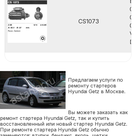
B
0
0
CS1073
0
Va
De
Предлагаем услуги по
ремонту стартеров
Hyundai Getz в Москве.
Вы можете заказать как
ремонт стартера Hyundai Getz, так и купить
восстановленный или новый стартер Hyundai Getz.
При ремонте стартера Hyundai Getz обычно
заменяются: втулки, бендикс, якорь, щетки,