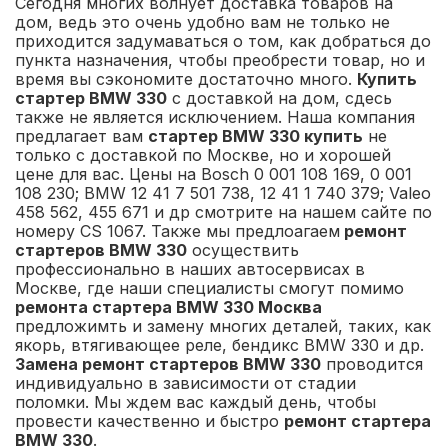
Сегодня многих волнует доставка товаров на
дом, ведь это очень удобно вам не только не
приходится задумаваться о том, как добраться до
пункта назначения, чтобы преобрести товар, но и
время вы сэкономите достаточно много.
Купить
стартер BMW 330
с доставкой на дом, сдесь
также не является исключением. Наша компания
предлагает вам
стартер BMW 330 купить
не
только с доставкой по Москве, но и хорошей
цене для вас. Цены на Bosch 0 001 108 169, 0 001
108 230; BMW 12 41 7 501 738, 12 41 1 740 379; Valeo
458 562, 455 671 и др смотрите на нашем сайте по
номеру CS 1067. Также мы предлоагаем
ремонт
стартеров BMW 330
осуществить
профессионально в наших автосервисах в
Москве, где наши специалисты смогут помимо
ремонта стартера BMW 330 Москва
предложимть и замену многих деталей, таких, как
якорь, втягивающее реле, бендикс BMW 330 и др.
Замена ремонт стартеров BMW 330
проводится
индивидуально в зависимости от стадии
поломки. Мы ждем вас каждый день, чтобы
провести качественно и быстро
ремонт стартера
BMW 330
.