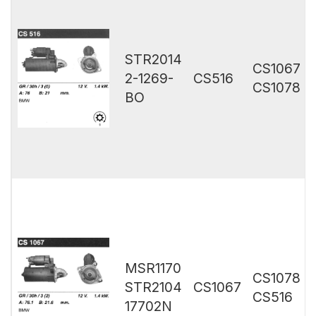
STR2014
CS1067
2-1269-
CS516
CS1078
BO
MSR1170
CS1078
STR2104
CS1067
CS516
17702N