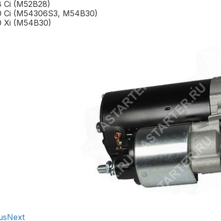
8 Ci (M52B28)
0 Ci (M54306S3, M54B30)
0 Xi (M54B30)
us
Next