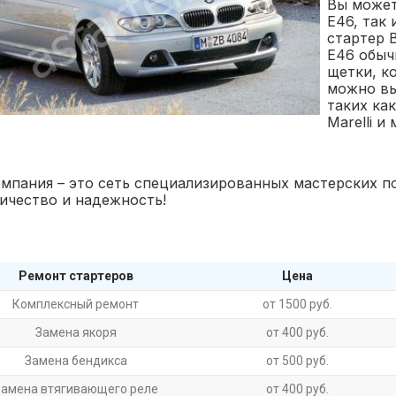
Вы может
E46, так
стартер 
E46 обыч
щетки, к
можно вы
таких как
Marelli и
мпания – это сеть специализированных мастерских по
ичество и надежность!
Ремонт стартеров
Цена
Комплексный ремонт
от 1500 руб.
Замена якоря
от 400 руб.
Замена бендикса
от 500 руб.
Замена втягивающего реле
от 400 руб.