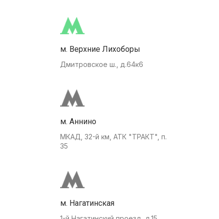
м. Верхние Лихоборы
Дмитровское ш., д.64к6
м. Аннино
МКАД, 32-й км, АТК "ТРАКТ", п.
35
м. Нагатинская
1-й Нагатинский проезд, д.15.