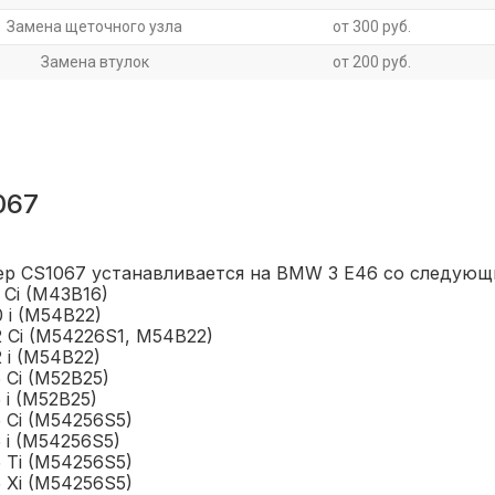
Замена щеточного узла
от 300 руб.
Замена втулок
от 200 руб.
067
ер CS1067 устанавливается на BMW 3 E46 со следующ
6 Ci (M43B16)
0 i (M54B22)
2 Ci (M54226S1, M54B22)
2 i (M54B22)
5 Ci (M52B25)
5 i (M52B25)
5 Ci (M54256S5)
5 i (M54256S5)
5 Ti (M54256S5)
5 Xi (M54256S5)