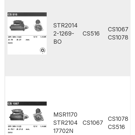
STR2014
CS1067
2-1269-
CS516
CS1078
BO
MSR1170
CS1078
STR2104
CS1067
CS516
17702N