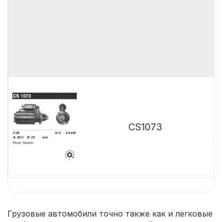
T
T
D
D
D
B
0
0
CS1073
0
V
D
Грузовые автомобили точно также как и легковые