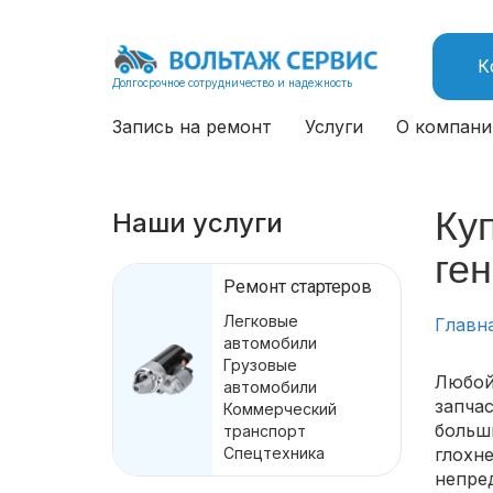
К
Долгосрочное сотрудничество и надежность
Запись на ремонт
Услуги
О компани
Куп
Наши услуги
ген
Ремонт стартеров
Легковые
Главн
автомобили
Грузовые
Любой
автомобили
запча
Коммерческий
больш
транспорт
Спецтехника
глохн
непре