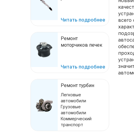
новый
качес
устра
Читать подробнее
всего
харак
подозр
Ремонт
автос
моторчиков печек
обесп
прохо
устран
значи
Читать подробнее
автом
Ремонт турбин
Легковые
автомобили
Грузовые
автомобили
Коммерческий
транспорт