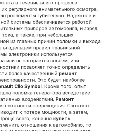
монта в течение всего процесса
 их регулярного внимательного осмотра,
лектроэлементы губительно. Надёжное и
ной системы обеспечивается работой
тительных приборов автомобиля, и заряд
тока, а также, при небольших
ной из главных причин поломки и выхода
ие владельцем правил правильной
емы электроники используется
а или не загорается совсем, или
ностики позволяет точно определить
ести более качественный
ремонт
еисправности. Это будет наиболее
nault Clio Symbol
. Кроме того, опыт
зошла поломка генератора вследствие
егативных воздействий.
Ремонт
ня сложности повреждения. Сложного
иводит к потере мощности, а затем,
 Проще всего, конечно
купить
 изменить отношения к автомобилю, то