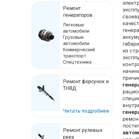
элект
Ремонт
эксплу
генераторов
своев
качес
Легковые
генера
автомобили
аккум
Грузовые
автомобили
габар
Коммерческий
из ст
транспорт
экспл
Спецтехника
контро
начин
причи
Ремонт форсунок и
генера
ТНВД
рацио
специ
внутр
Читать подробнее
генера
ремон
посте
Ремонт рулевых
автом
реек