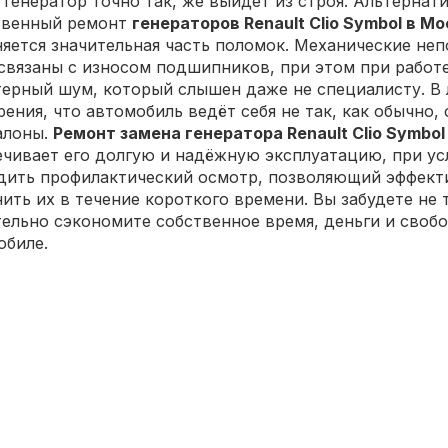
 генератор точно так, же выйдет из строя. Альтерна
твенный ремонт
генераторов Renault Clio Symbol в М
няется значительная часть поломок. Механические не
 связаны с износом подшипников, при этом при работ
терный шум, который слышен даже не специалисту. В 
ения, что автомобиль ведёт себя не так, как обычно
алоны.
Ремонт замена генератора Renault Clio Symbol
ечивает его долгую и надёжную эксплуатацию, при усл
дить профилактический осмотр, позволяющий эффект
ить их в течение короткого времени. Вы забудете не 
тельно сэкономите собственное время, деньги и сво
обиле.