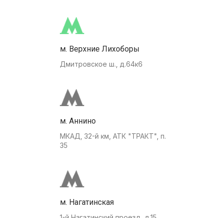
м. Верхние Лихоборы
Дмитровское ш., д.64к6
м. Аннино
МКАД, 32-й км, АТК "ТРАКТ", п.
35
м. Нагатинская
1-й Нагатинский проезд, д.15.